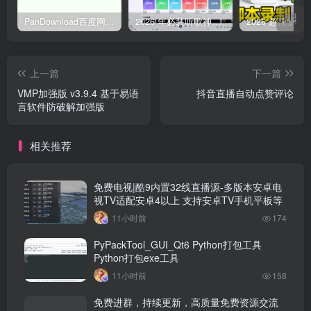
PanDownload百度网盘不限速V5稳定版
2026 年必装听歌神器，免费听遍全网无损音质歌单
上一篇
下一篇
VMP加强版 v3.9.4 基于易语
抖音直播自动点赞评论
言软件防破解加强版
相关推荐
免费电视|酷9内置32线直播源-多版本安卓电
视TV适配安卓4以上 支持安卓TV手机平板等
11小时前
174
PyPackTool_GUI_Qt6 Python打包工具
Python打包exe工具
11小时前
158
免费进群，持续更新，高质量免费资源交流