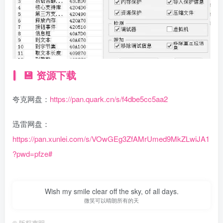
💾 资源下载
夸克网盘：
https://pan.quark.cn/s/f4dbe5cc5aa2
迅雷网盘：
https://pan.xunlei.com/s/VOwGEg3ZfAMrUmed9MkZLwiJA1
?pwd=pfze#
Wish my smile clear off the sky, of all days.
微笑可以晴朗所有的天