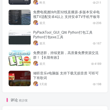
昨天
211
免费电视|酷9内置32线直播源-多版本安卓电
视TV适配安卓4以上 支持安卓TV手机平板等
前天
206
PyPackTool_GUI_Qt6 Python打包工具
Python打包exe工具
前天
167
免费进群，持续更新，高质量免费资源交流
群！【长期有效】
前天
4189
倾听音乐v电脑版 支持下载无损音质 可听可
下有歌词
3天前
198
评论
抢沙发