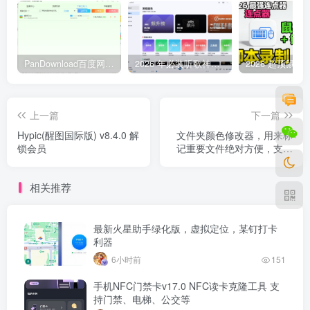
PanDownload百度网盘不限速V5稳定版
2026 年必装听歌神器，免费听遍全网无损音质歌单
上一篇
下一篇
Hypic(醒图国际版) v8.4.0 解
文件夹颜色修改器，用来标
锁会员
记重要文件绝对方便，支持
右键菜单，永久免费！！
相关推荐
最新火星助手绿化版，虚拟定位，某钉打卡
利器
6小时前
151
手机NFC门禁卡v17.0 NFC读卡克隆工具 支
持门禁、电梯、公交等