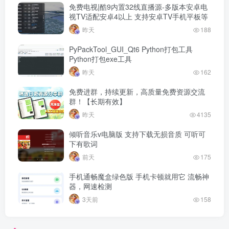
免费电视|酷9内置32线直播源-多版本安卓电
视TV适配安卓4以上 支持安卓TV手机平板等
昨天
188
PyPackTool_GUI_Qt6 Python打包工具
Python打包exe工具
昨天
162
免费进群，持续更新，高质量免费资源交流
群！【长期有效】
昨天
4135
倾听音乐v电脑版 支持下载无损音质 可听可
下有歌词
前天
175
手机通畅魔盒绿色版 手机卡顿就用它 流畅神
器，网速检测
3天前
158