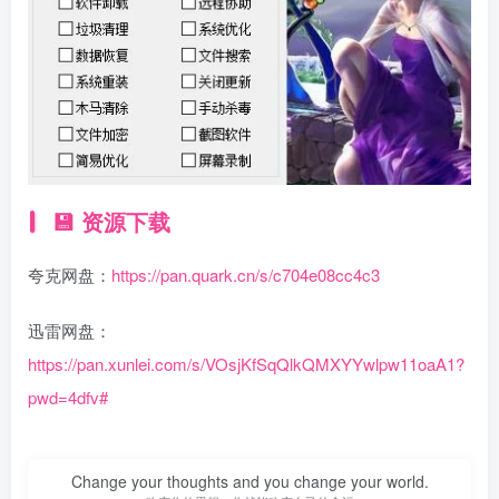
💾 资源下载
夸克网盘：
https://pan.quark.cn/s/c704e08cc4c3
迅雷网盘：
https://pan.xunlei.com/s/VOsjKfSqQlkQMXYYwlpw11oaA1?
pwd=4dfv#
Change your thoughts and you change your world.