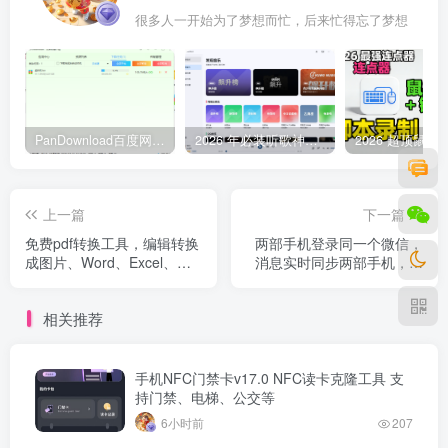
很多人一开始为了梦想而忙，后来忙得忘了梦想
PanDownload百度网盘不限速V5稳定版
2026 年必装听歌神器，免费听遍全网无损音质歌单
上一篇
下一篇
免费pdf转换工具，编辑转换
两部手机登录同一个微信，
成图片、Word、Excel、
消息实时同步两部手机，内
PPT！
附教程
相关推荐
手机NFC门禁卡v17.0 NFC读卡克隆工具 支
持门禁、电梯、公交等
6小时前
207