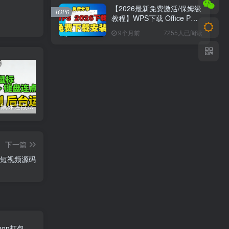
【2026最新免费激活/保姆级
TOP6
教程】WPS下载 Office PDF
最新版安装&激活
9个月前
7255人已阅读
2026 超顶鼠标连点器！键鼠三模式 + 录制 + 后台运行，解放双手神器
虚拟机VMware workstation pro 25H2(windows和linux)新版博通官网,安装汉化
2026 手游合集：免广告 + GM 特权 + 无限资源｜抖音主播同款小游戏【26.8.7整理】
下一篇
短视频源码
thon打包