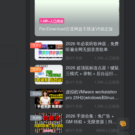
1.4W+人已阅读
PanDownload百度网盘不限速V5稳定版
2026 年必装听歌神器，免费
TOP2
听遍全网无损音质歌单
6个月前
1.3W+人已阅读
2026 超顶鼠标连点器！键鼠
TOP3
三模式 + 录制 + 后台运行，
解放双手神器
4个月前
1.3W+人已阅读
虚拟机VMware workstation
TOP4
pro 25H2(windows和linux)
新版博通官网,安装汉化
6个月前
1.2W+人已阅读
2026 手游合集：免广告 +
TOP5
GM 特权 + 无限资源｜抖音
主播同款小游戏【26.8.7整
5个月前
8669人已阅读
理】