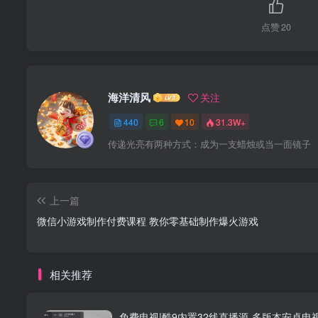
点赞
20
海洋清风
关注
440
6
10
31.3W+
传递光亮有两种方式：成为一支蜡烛或当一面镜子
上一篇
微信小游戏制作付费课程 教你零基础制作爆火游戏
相关推荐
免费电视|酷9内置32线直播源-多版本安卓电