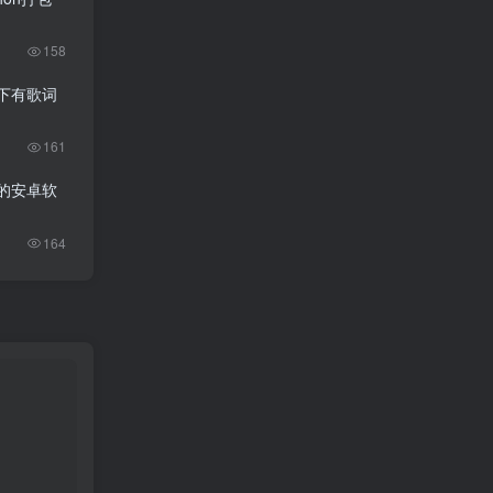
158
可下有歌词
161
台的安卓软
164