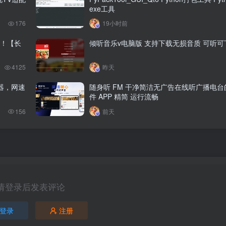
exe工具
176
19小时前
！【长
倾听音乐v电脑版 支持下载无损音质 可听
4125
昨天
器，网速
随身听 FM 干净简洁无广告在线听广播电
件 APP 精简 运行流畅
156
前天
请登录后发表评论
登录
注册