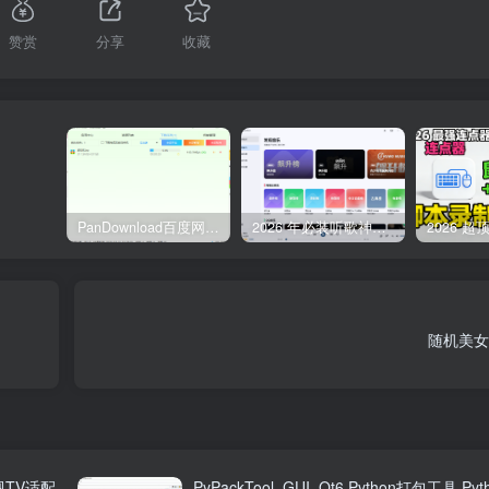
赞赏
分享
收藏
PanDownload百度网盘不限速V5稳定版
2026 年必装听歌神器，免费听遍全网无损音质歌单
随机美女
视TV适配
PyPackTool_GUI_Qt6 Python打包工具 Py