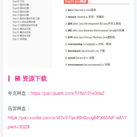
💾 资源下载
夸克网盘：
https://pan.quark.cn/s/518a131e3da2
迅雷网盘：
https://pan.xunlei.com/s/VOvY7qxdi9rQvugBPX6SNF-aA1?
pwd=3t32#