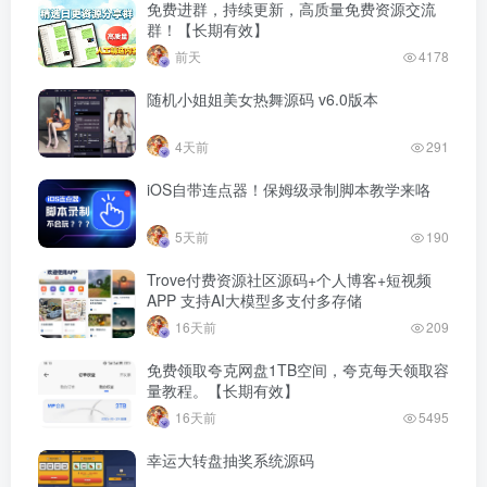
免费进群，持续更新，高质量免费资源交流
群！【长期有效】
前天
4178
随机小姐姐美女热舞源码 v6.0版本
4天前
291
iOS自带连点器！保姆级录制脚本教学来咯
5天前
190
Trove付费资源社区源码+个人博客+短视频
APP 支持AI大模型多支付多存储
16天前
209
免费领取夸克网盘1TB空间，夸克每天领取容
量教程。【长期有效】
16天前
5495
幸运大转盘抽奖系统源码