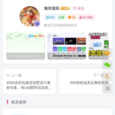
海洋清风
关注
441
6
10
31.4W+
微笑可以晴朗所有的天
PanDownload百度网盘不限速V5稳定版
2026 年必装听歌神器，免费听遍全网无损音质歌单
上一篇
下一篇
2026农村自建房别墅设计素
600部精选美女舞蹈视频
材合集，有cad图和渲染效果
图
相关推荐