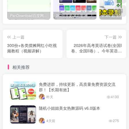
PanDownload百度网盘不限速V5稳定版
2026 年必装听歌神器，免费听遍全网无损音质歌单
上一篇
下一篇
300份+各类摆摊网红小吃视
2026年高考英语试卷(全国I
频教程（视频讲解）
卷、全国II卷）。今年英语卷
最稳，有些小学生都能考
140+
相关推荐
免费进群，持续更新，高质量免费资源交流
群！【长期有效】
昨天
4130
随机小姐姐美女热舞源码 v6.0版本
4天前
275