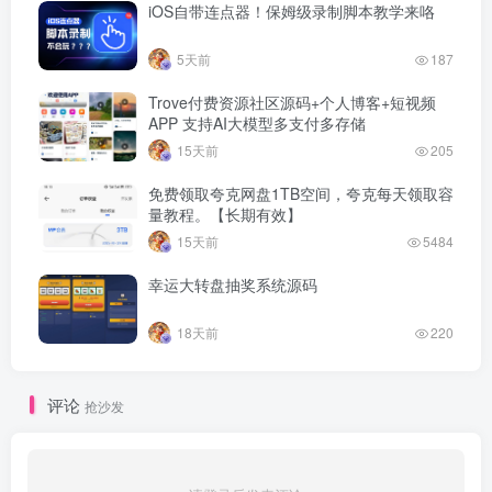
iOS自带连点器！保姆级录制脚本教学来咯
5天前
187
Trove付费资源社区源码+个人博客+短视频
APP 支持AI大模型多支付多存储
15天前
205
免费领取夸克网盘1TB空间，夸克每天领取容
量教程。【长期有效】
15天前
5484
幸运大转盘抽奖系统源码
18天前
220
评论
抢沙发