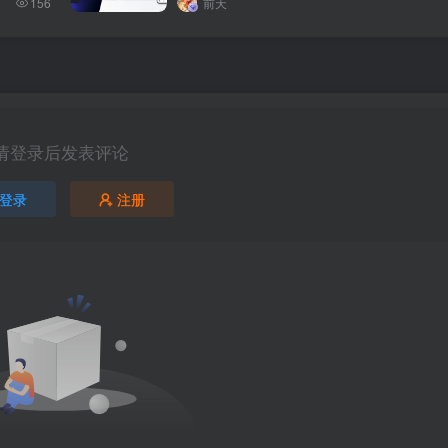
156
前天
La0DLJPsqaDqDA1?pwd=uui8
请登录后发表评论
登录
注册