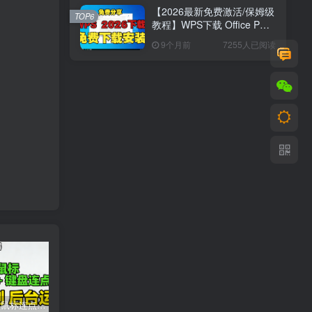
【2026最新免费激活/保姆级
TOP6
教程】WPS下载 Office PDF
最新版安装&激活
9个月前
7255人已阅读
2026 超顶鼠标连点器！键鼠三模式 + 录制 + 后台运行，解放双手神器
虚拟机VMware workstation pro 25H2(windows和linux)新版博通官网,安装汉化
2026 手游合集：免广告 + GM 特权 + 无限资源｜抖音主播同款小游戏【26.8.7整理】