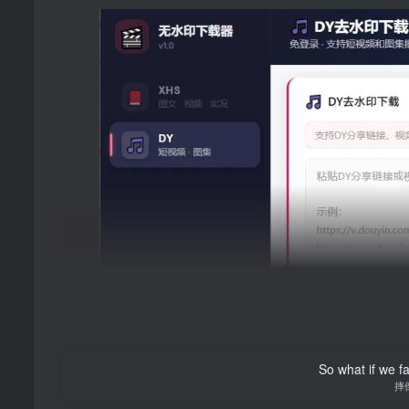
So what if we fa
摔