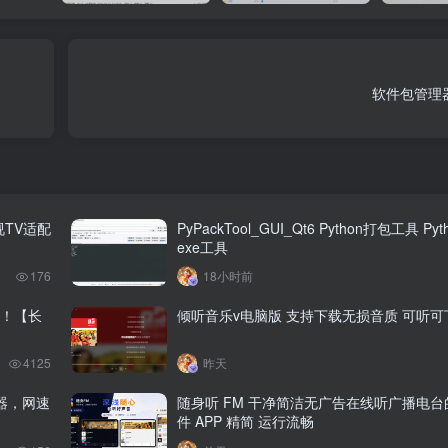
软件包管理器 
视TV适配
PyPackTool_GUI_Qt6 Python打包工具 Py
exe工具
176
18小时前
！【长
倾听音乐v电脑版 支持下载无损音质 可听
4125
昨天
器，网速
随身听 FM 干净简洁无广告在线听广播电
件 APP 精简 运行流畅