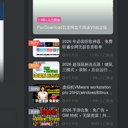
1.4W+人已阅读
PanDownload百度网盘不限速V5稳定版
2026 年必装听歌神器，免费
TOP2
听遍全网无损音质歌单
6个月前
1.3W+人已阅读
2026 超顶鼠标连点器！键鼠
TOP3
三模式 + 录制 + 后台运行，
解放双手神器
4个月前
1.3W+人已阅读
虚拟机VMware workstation
TOP4
pro 25H2(windows和linux)
新版博通官网,安装汉化
6个月前
1.2W+人已阅读
2026 手游合集：免广告 +
TOP5
GM 特权 + 无限资源｜抖音
主播同款小游戏【26.8.7整
5个月前
8665人已阅读
理】