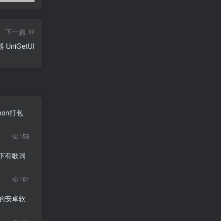
下一篇
UniGetUI
thon打包
158
可下有歌词
161
台的安卓软