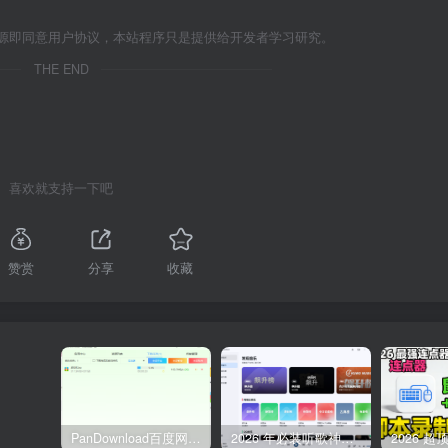
源即同意用户协议，本站程序只是提供给开发者学习研究。
THE END
喜欢就支持一下吧
赞赏
分享
收藏
PanDownload百度网盘不限速V5稳定版
2026 年必装听歌神器，免费听遍全网无损音质歌单