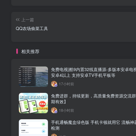
上一篇
QQ农场偷菜工具
相关推荐
免费电视|酷9内置32线直播源-多版本安卓电
安卓4以上 支持安卓TV手机平板等
17小时前
免费进群，持续更新，高质量免费资源交流群
期有效】
💾 资源下载
18小时前
手机通畅魔盒绿色版 手机卡顿就用它 流畅神
夸克网盘：
https://pan.quark.cn/s/3f1a54688069
检测