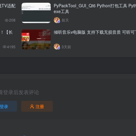
视TV适配
PyPackTool_GUI_Qt6 Python打包工具 Py
exe工具
208
前天
！【长
倾听音乐v电脑版 支持下载无损音质 可听
4195
3天前
请登录后发表评论
登录
注册