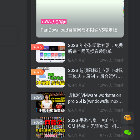
1.4W+人已阅读
PanDownload百度网盘不限速V5稳定版
2026 年必装听歌神器，免费
TOP2
听遍全网无损音质歌单
6个月前
1.3W+人已阅读
2026 超顶鼠标连点器！键鼠
TOP3
三模式 + 录制 + 后台运行，
解放双手神器
4个月前
1.3W+人已阅读
虚拟机VMware workstation
TOP4
pro 25H2(windows和linux)
新版博通官网,安装汉化
6个月前
1.2W+人已阅读
2026 手游合集：免广告 +
TOP5
GM 特权 + 无限资源｜抖音
主播同款小游戏【26.8.9整
5个月前
8777人已阅读
理】