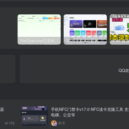
PanDownload百度网盘不限速V5稳定版
2026 年必装听歌神器，免费听遍全网无损音质歌单
QQ
器
手机NFC门禁卡v17.0 NFC读卡克隆工具 
电梯、公交等
152
昨天