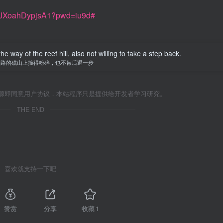
byJXoahDypjsA1?pwd=iu9d#
 way of the reef hill, also not willing to take a step back.
挡路的礁山上撞得粉碎，也不肯后退一步
源即同意用户协议，本站程序只是提供给开发者学习研究。
THE END
喜欢就支持一下吧
赞赏
分享
收藏
1