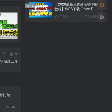
【2026最新免费激活/保姆级
TOP6
教程】WPS下载 Office PDF
最新版安装&激活
9个月前
7272人已阅读
2026 超顶鼠标连点器！键鼠三模式 + 录制 + 后台运行，解放双手神器
虚拟机VMware workstation pro 25H2(windows和linux)新版博通官网,安装汉化
2026 手游合集：免广告 + GM 特权 + 无限资源｜抖音主播同款小游戏【26.8.9整理】
下一篇
农场偷菜工具
支持门禁、
215