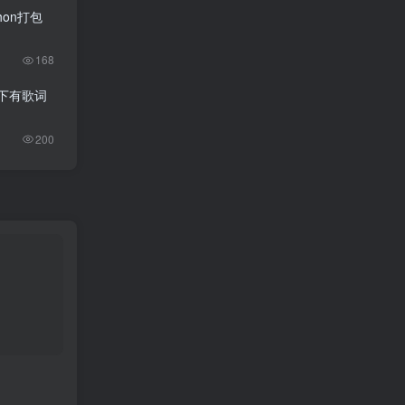
thon打包
168
可下有歌词
200