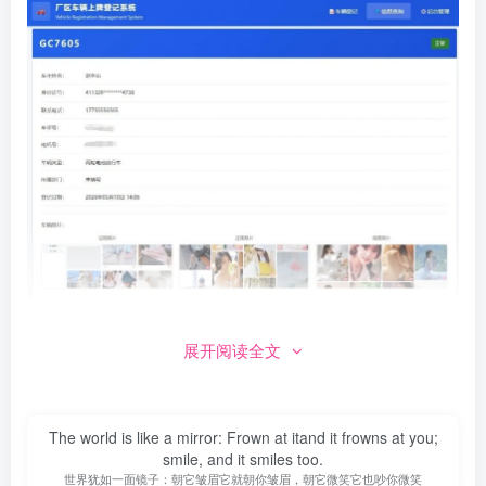
💾 资源下载
展开阅读全文
夸克网盘：
https://pan.quark.cn/s/c7d096f4c089
The world is like a mirror: Frown at itand it frowns at you;
迅雷网盘：
smile, and it smiles too.
https://pan.xunlei.com/s/VOu_DT8ymDFyq5ZYVZ8p02p5A1
世界犹如一面镜子：朝它皱眉它就朝你皱眉，朝它微笑它也吵你微笑