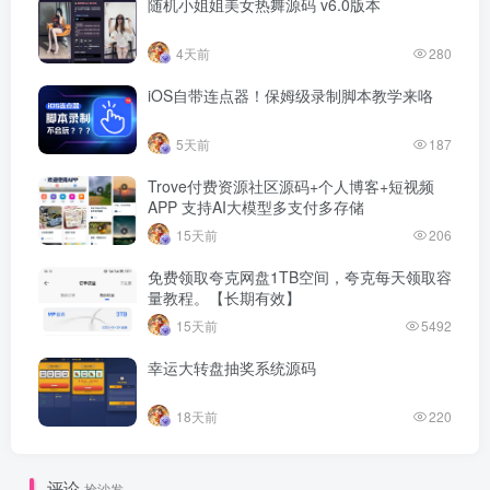
随机小姐姐美女热舞源码 v6.0版本
4天前
280
iOS自带连点器！保姆级录制脚本教学来咯
5天前
187
Trove付费资源社区源码+个人博客+短视频
APP 支持AI大模型多支付多存储
15天前
206
免费领取夸克网盘1TB空间，夸克每天领取容
量教程。【长期有效】
15天前
5492
幸运大转盘抽奖系统源码
18天前
220
评论
抢沙发