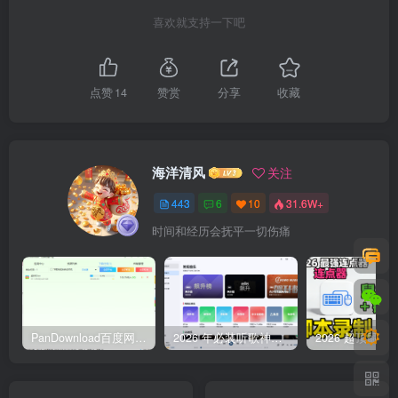
喜欢就支持一下吧
点赞
14
赞赏
分享
收藏
海洋清风
关注
443
6
10
31.6W+
时间和经历会抚平一切伤痛
PanDownload百度网盘不限速V5稳定版
2026 年必装听歌神器，免费听遍全网无损音质歌单