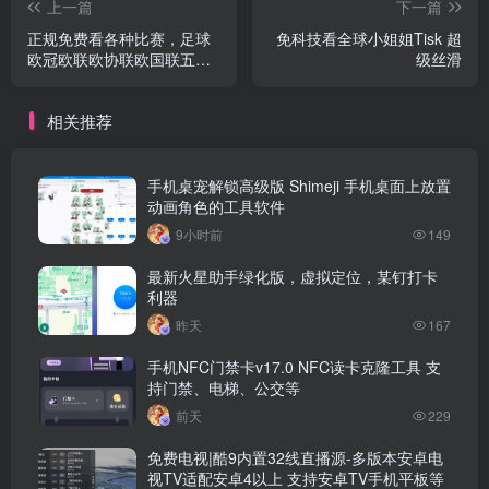
上一篇
下一篇
正规免费看各种比赛，足球
免科技看全球小姐姐Tisk 超
欧冠欧联欧协联欧国联五大
级丝滑
联赛等所有比赛都能看
相关推荐
手机桌宠解锁高级版 Shimeji 手机桌面上放置
动画角色的工具软件
9小时前
149
最新火星助手绿化版，虚拟定位，某钉打卡
利器
昨天
167
手机NFC门禁卡v17.0 NFC读卡克隆工具 支
持门禁、电梯、公交等
前天
229
免费电视|酷9内置32线直播源-多版本安卓电
视TV适配安卓4以上 支持安卓TV手机平板等