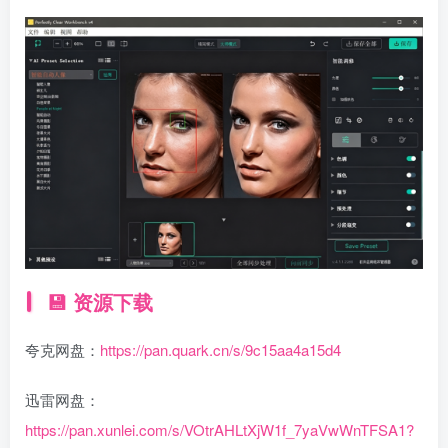
💾 资源下载
夸克网盘：
https://pan.quark.cn/s/9c15aa4a15d4
迅雷网盘：
https://pan.xunlei.com/s/VOtrAHLtXjW1f_7yaVwWnTFSA1?