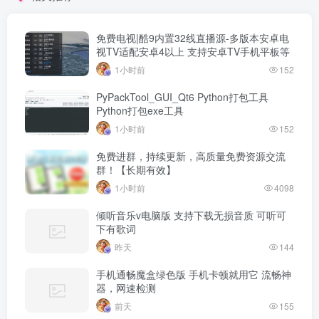
免费电视|酷9内置32线直播源-多版本安卓电
视TV适配安卓4以上 支持安卓TV手机平板等
1小时前
152
PyPackTool_GUI_Qt6 Python打包工具
Python打包exe工具
1小时前
152
免费进群，持续更新，高质量免费资源交流
群！【长期有效】
1小时前
4098
倾听音乐v电脑版 支持下载无损音质 可听可
下有歌词
昨天
144
手机通畅魔盒绿色版 手机卡顿就用它 流畅神
器，网速检测
前天
155