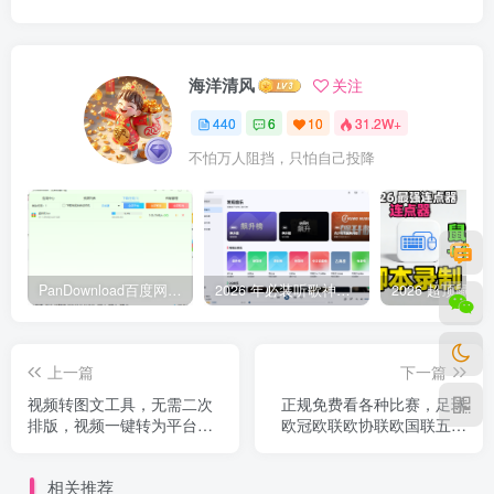
海洋清风
关注
440
6
10
31.2W+
不怕万人阻挡，只怕自己投降
PanDownload百度网盘不限速V5稳定版
2026 年必装听歌神器，免费听遍全网无损音质歌单
上一篇
下一篇
视频转图文工具，无需二次
正规免费看各种比赛，足球
排版，视频一键转为平台可
欧冠欧联欧协联欧国联五大
用图文
联赛等所有比赛都能看
相关推荐