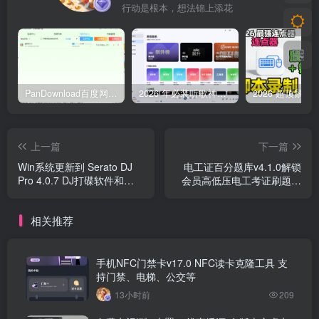
适合人群：
行动是根本，想法锦上添花
电脑店装机师傅：常用系统集中下载，减少找镜像、复
制链接和核对版本的时间。
系统维护人员：提前准备 Win11、Win10、Win7 等镜
PanDownload百度网盘不限速V5稳定版
2026 年必装听歌神器，免费听遍全网无损音质歌单
像，用于维修、备份或离线安装。
普通重装用户：不知道去哪找系统镜像时，可以直接从
上一篇
下一篇
软件列表里选择合适版本再下载。
Win系统更新到 Serato DJ
电工证百分题库v4.1.0解锁
Pro 4.0.7 DJ打碟软件和
会员高低压电工考证刷题神
官方下载地址：
Rekordbox6.8.5 解锁全部功
器
系统玩家系统下载器 v1.0.0：
能
相关推荐
手机NFC门禁卡v17.0 NFC读卡克隆工具 支
持门禁、电梯、公交等
13小时前
209