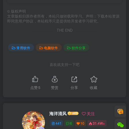
常见系统镜像选择，减少到处查找下载链接的时间。
©
版权声明
ESD / ISO 格式选择：默认优先 ESD，部分系统版本同
文章版权归原作者所有，本站只做转载和学习。声明：下载本站资源
即同意用户协议，本站程序只是提供给开发者学习研究。
时提供 ISO，可按装机流程选择合适格式。
THE END
多线路下载：系统条目可配置多个下载地址，下载时自
动尝试可用线路，实际速度取决于网络环境和服务器状
常用软件
电脑软件
软件分享
态。
暂停续传：下载过程中可以暂停，后续继续任务会尽量
喜欢就支持一下吧
保留已有进度，减少大体积镜像从头下载的情况。
大小与完整性保护：下载器会自动检查文件大小和镜像
点赞
5
赞赏
分享
收藏
可用性，已有文件会先判断是否完整，避免重复下载或
误用不完整镜像；如云端提供 SHA256。
海洋清风
关注
进度清楚可见：下载界面显示传输进度、实时速度和预
计剩余时间，下载完成后可直接打开文件或所在目录。
441
6
10
31.4W+