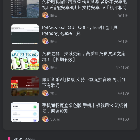
免费电视|酷9内置32线直播源-多版本安卓电
视TV适配安卓4以上 支持安卓TV手机平板等
昨天
194
PyPackTool_GUI_Qt6 Python打包工具
Python打包exe工具
昨天
164
💾 资源下载
免费进群，持续更新，高质量免费资源交流
群！【长期有效】
夸克网盘：
https://pan.quark.cn/s/7227a27c4ee9
昨天
4158
倾听音乐v电脑版 支持下载无损音质 可听可
迅雷网盘：
下有歌词
https://pan.xunlei.com/s/VOtSSyu7d5_RYW1k40kZuRXJA1?
前天
179
pwd=de4t#
手机通畅魔盒绿色版 手机卡顿就用它 流畅神
器，网速检测
3天前
160
评论
抢沙发