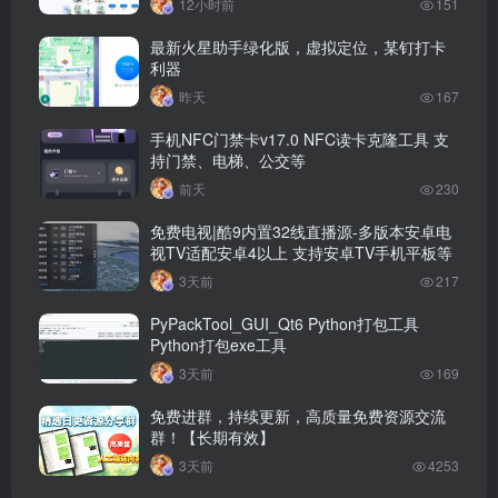
12小时前
151
最新火星助手绿化版，虚拟定位，某钉打卡
利器
昨天
167
手机NFC门禁卡v17.0 NFC读卡克隆工具 支
持门禁、电梯、公交等
前天
230
免费电视|酷9内置32线直播源-多版本安卓电
视TV适配安卓4以上 支持安卓TV手机平板等
3天前
217
PyPackTool_GUI_Qt6 Python打包工具
Python打包exe工具
3天前
169
免费进群，持续更新，高质量免费资源交流
群！【长期有效】
3天前
4253