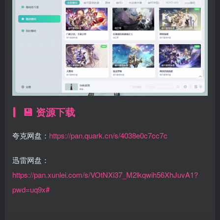
💾 资源下载
夸克网盘：
https://pan.quark.cn/s/4038e0c7cc7c
迅雷网盘：
https://pan.xunlei.com/s/VOtNXi37_M2lkqwih56XhJuvA1?
pwd=uq9x#