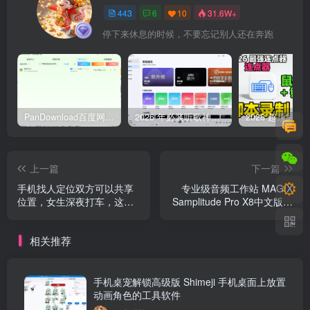
443
6
10
31.6W+
停下来休息的时候，不要忘记别人还在奔跑
PanDownload百度网盘不限速V5稳定版
2026 年必装听歌神器，免费听遍全网无损音质歌单
上一篇
下一篇
手机找人定位双方可以共享
专业级音频工作站 MAGIX
位置，女生深夜打车，这个
Samplitude Pro X8中文版，
功能一定要会用
一键安装
相关推荐
手机桌宠解锁高级版 Shimeji 手机桌面上放置
动画角色的工具软件