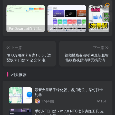
PanDownload百度网盘不限速V5稳定版
2026 年必装听歌神器，免费听遍全网无损音质歌单
上一篇
下一篇
NFC万用读卡专家1.0.5，适
视频模糊变清晰 AI最新版智
配饭卡 门禁卡 公交卡 电梯
能模糊视频清晰无损高清放
卡 地铁卡 银行卡 信用卡
大修复4K8K补帧
相关推荐
最新火星助手绿化版，虚拟定位，某钉打卡
利器
17小时前
154
手机NFC门禁卡v17.0 NFC读卡克隆工具 支