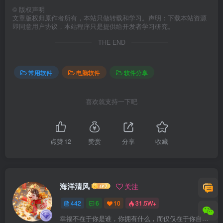
©
版权声明
文章版权归原作者所有，本站只做转载和学习。声明：下载本站资源
即同意用户协议，本站程序只是提供给开发者学习研究。
THE END
常用软件
电脑软件
软件分享
喜欢就支持一下吧
点赞
12
赞赏
分享
收藏
💾 资源下载
夸克网盘：
https://pan.quark.cn/s/900aa5b85119
海洋清风
关注
迅雷网盘：
https://pan.xunlei.com/s/VOt7b-yu7MHtwBnXa0i-
442
6
10
31.5W+
4LnUA1?pwd=ksnb#
幸福不在于你是谁，你拥有什么，而仅仅在于你自己怎么看待