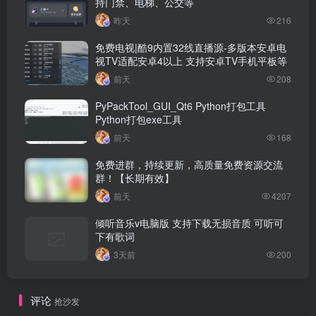
持门禁、电梯、公交等
昨天
216
免费电视|酷9内置32线直播源-多版本安卓电
视TV适配安卓4以上 支持安卓TV手机平板等
前天
208
PyPackTool_GUI_Qt6 Python打包工具
Python打包exe工具
前天
168
免费进群，持续更新，高质量免费资源交流
群！【长期有效】
前天
4207
倾听音乐v电脑版 支持下载无损音质 可听可
下有歌词
3天前
200
评论
抢沙发