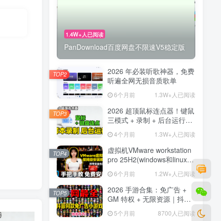
1.4W+人已阅读
PanDownload百度网盘不限速V5稳定版
2026 年必装听歌神器，免费
TOP2
听遍全网无损音质歌单
6个月前
1.3W+人已阅读
2026 超顶鼠标连点器！键鼠
TOP3
三模式 + 录制 + 后台运行，
解放双手神器
4个月前
1.3W+人已阅读
虚拟机VMware workstation
TOP4
pro 25H2(windows和linux)
新版博通官网,安装汉化
6个月前
1.2W+人已阅读
2026 手游合集：免广告 +
TOP5
GM 特权 + 无限资源｜抖音
主播同款小游戏【26.8.7整
5个月前
8700人已阅读
理】