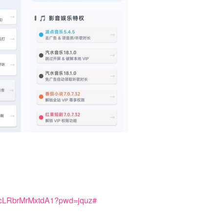
KJcLRbrMrMxtdA1?pwd=jquz#