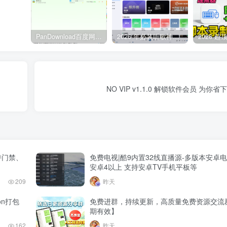
PanDownload百度网盘不限速V5稳定版
2026 年必装听歌神器，免费听遍全网无损音质歌单
NO VIP v1.1.0 解锁软件会员 为你
支持门禁、
免费电视|酷9内置32线直播源-多版本安卓电
安卓4以上 支持安卓TV手机平板等
209
昨天
hon打包
免费进群，持续更新，高质量免费资源交流
期有效】
162
昨天