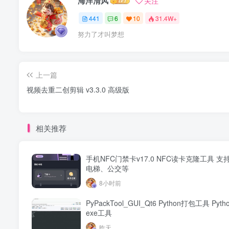
海洋清风
关注
441
6
10
31.4W+
努力了才叫梦想
上一篇
视频去重二创剪辑 v3.3.0 高级版
相关推荐
手机NFC门禁卡v17.0 NFC读卡克隆工具 
电梯、公交等
8小时前
PyPackTool_GUI_Qt6 Python打包工具 Pyt
exe工具
昨天