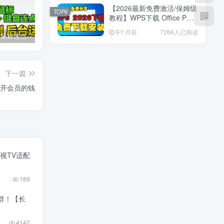
【2026最新免费激活/保姆级
TOP6
教程】WPS下载 Office PDF
最新版安装&激活
9个月前
7266人已阅读
2026 超顶鼠标连点器！键鼠三模式 + 录制 + 后台运行，解放双手神器
虚拟机VMware workstation pro 25H2(windows和linux)新版博通官网,安装汉化
2026 手游合集：免广告 + GM 特权 + 无限资源｜抖音主播同款小游戏【26.8.7整理】
下一篇
省下开会员的钱
视TV适配
189
群！【长
4142