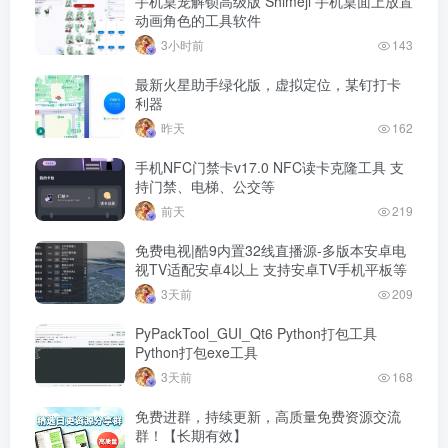
手机桌宠解锁高级版 Shimeji 手机桌面上放置
动画角色的工具软件
3小时前
143
最新火星助手绿化版，虚拟定位，某钉打卡
利器
昨天
162
手机NFC门禁卡v17.0 NFC读卡克隆工具 支
持门禁、电梯、公交等
前天
219
免费电视|酷9内置32线直播源-多版本安卓电
视TV适配安卓4以上 支持安卓TV手机平板等
3天前
209
PyPackTool_GUI_Qt6 Python打包工具
Python打包exe工具
3天前
168
免费进群，持续更新，高质量免费资源交流
群！【长期有效】