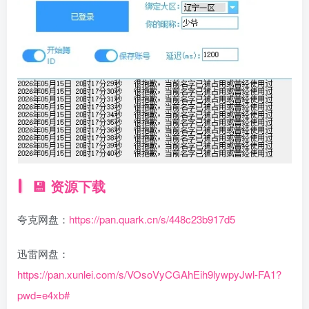
💾 资源下载
夸克网盘：
https://pan.quark.cn/s/448c23b917d5
迅雷网盘：
https://pan.xunlei.com/s/VOsoVyCGAhEih9lywpyJwl-FA1?
pwd=e4xb#