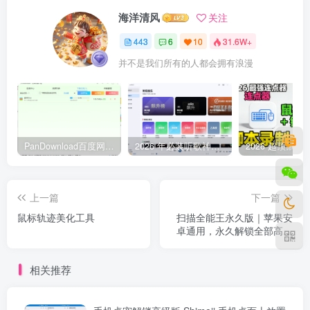
海洋清风
关注
443
6
10
31.6W+
并不是我们所有的人都会拥有浪漫
PanDownload百度网盘不限速V5稳定版
2026 年必装听歌神器，免费听遍全网无损音质歌单
上一篇
下一篇
鼠标轨迹美化工具
扫描全能王永久版｜苹果安
卓通用，永久解锁全部高级
功能
相关推荐