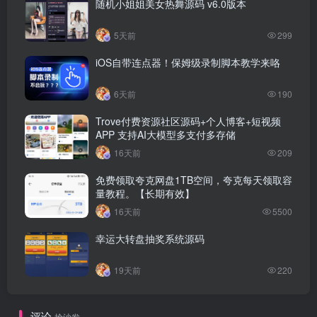
随机小姐姐美女热舞源码 v6.0版本
5天前
299
iOS自带连点器！保姆级录制脚本教学来咯
6天前
190
Trove付费资源社区源码+个人博客+短视频
APP 支持AI大模型多支付多存储
16天前
209
免费领取夸克网盘1TB空间，夸克每天领取容
量教程。【长期有效】
16天前
5500
幸运大转盘抽奖系统源码
19天前
220
评论
抢沙发