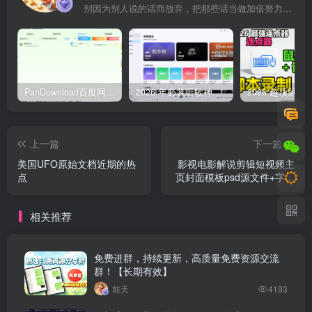
别因为别人说的话而放弃，把那些话当做加倍努力的动力
PanDownload百度网盘不限速V5稳定版
2026 年必装听歌神器，免费听遍全网无损音质歌单
上一篇
下一篇
美国UFO原始文档近期的热
影视电影解说剪辑短视频主
点
页封面模板psd源文件+字体
文件
相关推荐
免费进群，持续更新，高质量免费资源交流
群！【长期有效】
前天
4193