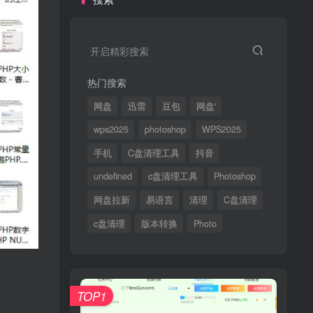
开启精彩搜索
热门搜索
网盘
迅雷
豆包
网盘'
wps2025
photoshop
WPS2025
手机
C盘清理工具
抖音
undefined
c盘清理工具
Photoshop
网盘拉新
易语言
清理
C盘清理
c盘清理
版本转换
Photo
TOP1