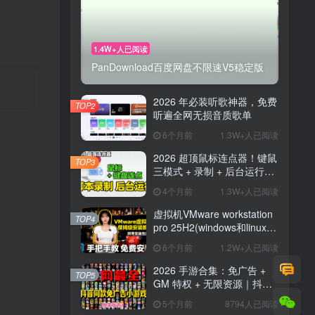
1.4W+人已阅读
PanDownload百度网盘不限速V5稳定版
2026 年必装听歌神器，免费
TOP2
听遍全网无损音质歌单
6个月前
1.3W+人已阅读
2026 超顶鼠标连点器！键鼠
TOP3
三模式 + 录制 + 后台运行，
解放双手神器
4个月前
1.3W+人已阅读
虚拟机VMware workstation
TOP4
pro 25H2(windows和linux)
新版博通官网,安装汉化
6个月前
1.2W+人已阅读
2026 手游合集：免广告 +
TOP5
GM 特权 + 无限资源｜抖音
主播同款小游戏【26.8.9整
5个月前
8794人已阅读
理】