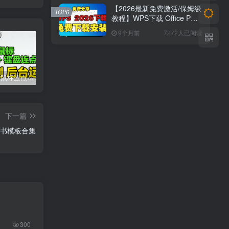
【2026最新免费激活/保姆级
TOP6
教程】WPS下载 Office PDF
最新版安装&激活
9个月前
7272人已阅读
2026 超顶鼠标连点器！键鼠三模式 + 录制 + 后台运行，解放双手神器
虚拟机VMware workstation pro 25H2(windows和linux)新版博通官网,安装汉化
2026 手游合集：免广告 + GM 特权 + 无限资源｜抖音主播同款小游戏【26.8.9整理】
下一篇
证书模板合集
300