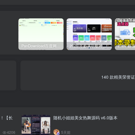
PanDownload百度网盘不限速V5稳定版
2026 年必装听歌神器，免费听遍全网无损音质歌单
140 款精美荣誉
！【长
随机小姐姐美女热舞源码 v6.0版本
4206
5天前