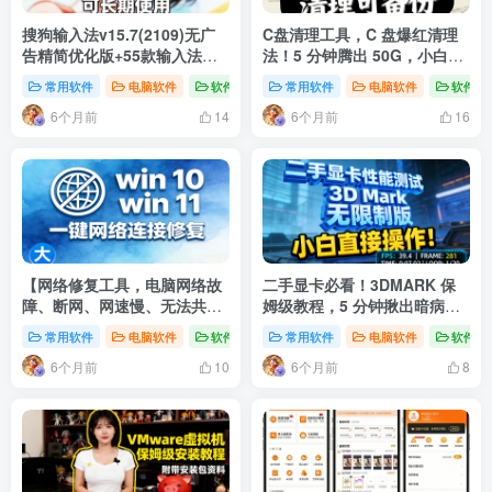
搜狗输入法v15.7(2109)无广
C盘清理工具，C 盘爆红清理
告精简优化版+55款输入法皮
法！5 分钟腾出 50G，小白也
肤
能一键搞定！
常用软件
电脑软件
软件分享
常用软件
电脑软件
软件分
6个月前
6个月前
14
16
【网络修复工具，电脑网络故
二手显卡必看！3DMARK 保
障、断网、网速慢、无法共享
姆级教程，5 分钟揪出暗病矿
检测恢复！】
卡
常用软件
电脑软件
软件分享
常用软件
电脑软件
软件分
6个月前
6个月前
10
8