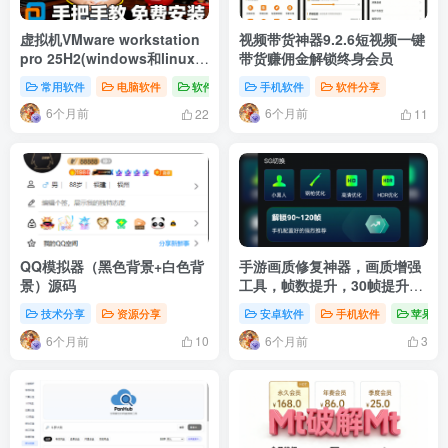
虚拟机VMware workstation
视频带货神器9.2.6短视频一键
pro 25H2(windows和linux)
带货赚佣金解锁终身会员
新版博通官网,安装汉化
常用软件
电脑软件
软件分享
手机软件
软件分享
6个月前
6个月前
22
11
QQ模拟器（黑色背景+白色背
手游画质修复神器，画质增强
景）源码
工具，帧数提升，30帧提升
240帧，内置游戏辅助工具！
技术分享
资源分享
安卓软件
手机软件
苹果软
6个月前
6个月前
10
3