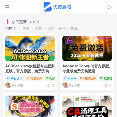
今日更新
第18页
排序
更新
浏览
点赞
评论
收藏
ACDSee 2026旗舰版专业版家
Adobe InCopy(IC)官方原版,
庭版，官方原版，免费安装激
专业版免费安装激活
活
平面设计
电脑软件
软件分享
Adobe
电脑软件
软件分享
6个月前
6个月前
10
14